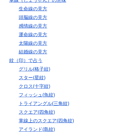
掌線（しょうせん）の意味
生命線の見方
頭脳線の見方
感情線の見方
運命線の見方
太陽線の見方
結婚線の見方
紋（印）で占う
グリル(格子紋)
スター(星紋)
クロス(十字紋)
フィッシュ(魚紋)
トライアングル(三角紋)
スクエア(四角紋)
掌線上のスクエア(四角紋)
アイランド(島紋)