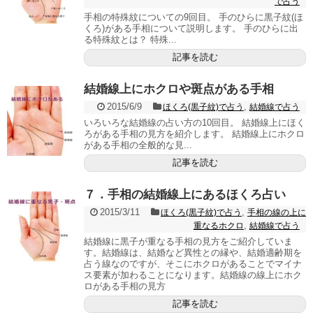
で占う
手相の特殊紋についての9回目。 手のひらに黒子紋(ほ
くろ)がある手相について説明します。 手のひらに出
る特殊紋とは？ 特殊...
記事を読む
結婚線上にホクロや斑点がある手相
2015/6/9
,
ほくろ(黒子紋)で占う
結婚線で占う
いろいろな結婚線の占い方の10回目。 結婚線上にほく
ろがある手相の見方を紹介します。 結婚線上にホクロ
がある手相の全般的な見...
記事を読む
７．手相の結婚線上にあるほくろ占い
2015/3/11
,
ほくろ(黒子紋)で占う
手相の線の上に
,
重なるホクロ
結婚線で占う
結婚線に黒子が重なる手相の見方をご紹介していま
す。結婚線は、結婚など異性との縁や、結婚適齢期を
占う線なのですが、そこにホクロがあることでマイナ
ス要素が加わることになります。結婚線の線上にホク
ロがある手相の見方
記事を読む