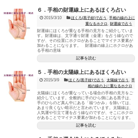
６．手相の財運線上にあるほくろ占い
2015/3/10
,
ほくろ(黒子紋)で占う
手相の線の上に
,
重なるホクロ
財運線で占う
財運線にほくろが重なる手相の見方をご紹介していま
す。財運線は、文字通り財運（金運）を占う線なので
すが、その位置にホクロがあることでマイナス要素が
加わることになります。 財運線の線上にホクロがあ
る手相の意味
記事を読む
５．手相の太陽線上にあるほくろ占い
2015/3/9
,
,
ほくろ(黒子紋)で占う
太陽線で占う
手
相の線の上に重なるホクロ
太陽線にほくろが重なっている場合の手相の見方をご
紹介しています。全般的に手のひら側にある黒子は、
手のひらのど真ん中にある「福つかみ」を除いては、
あまり良くない暗示だと言われています。太陽線は、
人気運や引立て運を占う線なのですが、そこにホクロ
があることでマイナス要素が加わることになります。
記事を読む