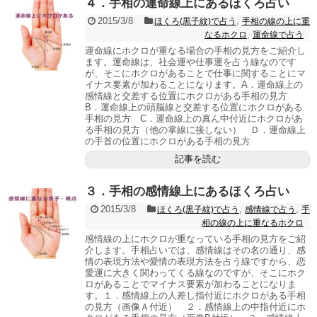
４．手相の運命線上にあるほくろ占い
2015/3/8
,
ほくろ(黒子紋)で占う
手相の線の上に重
,
なるホクロ
運命線で占う
運命線にホクロが重なる場合の手相の見方をご紹介し
ます。運命線は、社会運や仕事運を占う線なのです
が、そこにホクロがあることで仕事に関することにマ
イナス要素が加わることになります。A．運命線上の
感情線と交差する位置にホクロがある手相の見方
B．運命線上の頭脳線と交差する位置にホクロがある
手相の見方 C．運命線上の真ん中付近にホクロがあ
る手相の見方（他の掌線に接しない） Ｄ．運命線上
の手首の位置にホクロがある手相の見方
記事を読む
３．手相の感情線上にあるほくろ占い
2015/3/8
,
,
ほくろ(黒子紋)で占う
感情線で占う
手
相の線の上に重なるホクロ
感情線の上にホクロが重なっている手相の見方をご紹
介します。手相占いでは、感情線はその名の通り、感
情の表現方法や愛情の表現方法を占う線ですから、恋
愛運に大きく関わってくる線なのですが、そこにホク
ロがあることでマイナス要素が加わることになりま
す。１．感情線上の人差し指付近にホクロがある手相
の見方（画像Ａ付近） ２．感情線上の中指付近にホ