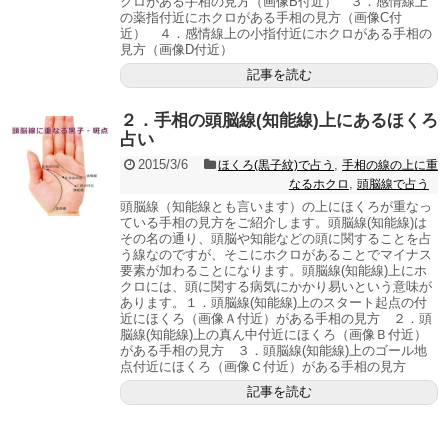
クロがある手相の見方（画像B付近） ３．感情線上
の薬指付近にホクロがある手相の見方（画像C付
近） ４．感情線上の小指付近にホクロがある手相の
見方（画像D付近）
記事を読む
２．手相の頭脳線(知能線)上にあるほくろ
占い
2015/3/6
,
ほくろ(黒子紋)で占う
手相の線の上に重
,
なるホクロ
頭脳線で占う
頭脳線（知能線とも言います）の上にほくろが重なっ
ている手相の見方をご紹介します。頭脳線(知能線)は
その名の通り、頭脳や知能などの頭に関することを占
う線なのですが、そこにホクロがあることでマイナス
要素が加わることになります。頭脳線(知能線)上にホ
クロには、頭に関する病気にかかり易いという意味が
あります。１．頭脳線(知能線)上のスタート起点の付
近にほくろ（画像Ａ付近）がある手相の見方 ２．頭
脳線(知能線)上の真ん中付近にほくろ（画像Ｂ付近）
がある手相の見方 ３．頭脳線(知能線)上のゴール地
点付近にほくろ（画像Ｃ付近）がある手相の見方
記事を読む