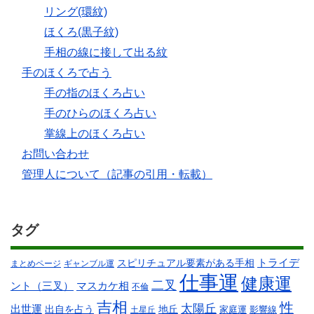
リング(環紋)
ほくろ(黒子紋)
手相の線に接して出る紋
手のほくろで占う
手の指のほくろ占い
手のひらのほくろ占い
掌線上のほくろ占い
お問い合わせ
管理人について（記事の引用・転載）
タグ
スピリチュアル要素がある手相
トライデ
まとめページ
ギャンブル運
仕事運
健康運
二叉
ント（三叉）
マスカケ相
不倫
吉相
性
太陽丘
出世運
出自を占う
地丘
家庭運
影響線
土星丘