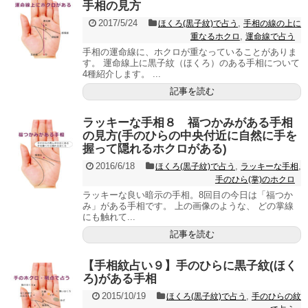
手相の見方
2017/5/24
,
ほくろ(黒子紋)で占う
手相の線の上に
,
重なるホクロ
運命線で占う
手相の運命線に、ホクロが重なっていることがありま
す。 運命線上に黒子紋（ほくろ）のある手相について
4種紹介します。 ...
記事を読む
ラッキーな手相８ 福つかみがある手相
の見方(手のひらの中央付近に自然に手を
握って隠れるホクロがある)
2016/6/18
,
,
ほくろ(黒子紋)で占う
ラッキーな手相
手のひら(掌)のホクロ
ラッキーな良い暗示の手相。8回目の今日は「福つか
み」がある手相です。 上の画像のような、 どの掌線
にも触れて...
記事を読む
【手相紋占い９】手のひらに黒子紋(ほく
ろ)がある手相
2015/10/19
,
ほくろ(黒子紋)で占う
手のひらの紋