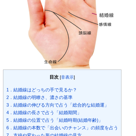
目次
[
非表示
]
1．結婚線はどっちの手で見るか？
2．結婚線の明瞭さ、濃さの基準
3．結婚線の伸びる方向で占う「総合的な結婚運」
4．結婚線の長さで占う「結婚期間」
5．結婚線の位置で占う「結婚時期(結婚年齢)」
6．結婚線の本数で「出会いのチャンス」の頻度を占う
7．支線や変わった形の結婚線の見方