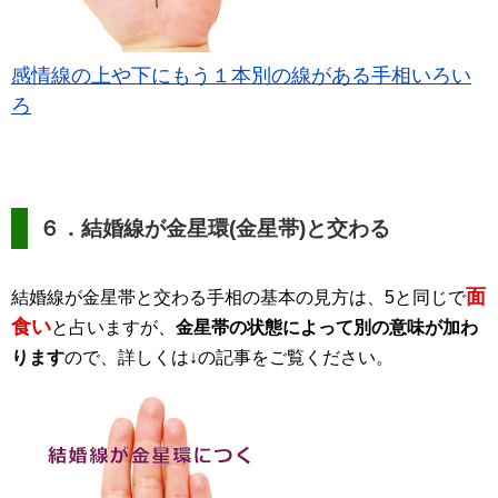
感情線の上や下にもう１本別の線がある手相いろい
ろ
６．結婚線が金星環(金星帯)と交わる
面
結婚線が金星帯と交わる手相の基本の見方は、5と同じで
食い
と占いますが、
金星帯の状態によって別の意味が加わ
ります
ので、詳しくは↓の記事をご覧ください。