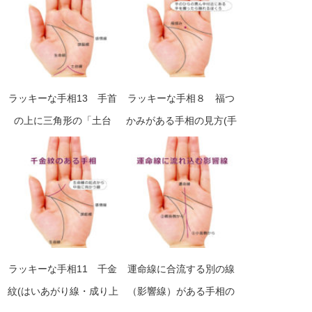
ラッキーな手相13 手首
ラッキーな手相８ 福つ
の上に三角形の「土台
かみがある手相の見方(手
線」がある手相の見方
のひらの中央付近に自然
に手を握って隠れるホク
ロがある)
ラッキーな手相11 千金
運命線に合流する別の線
紋(はいあがり線・成り上
（影響線）がある手相の