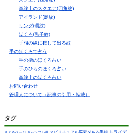
掌線上のスクエア(四角紋)
アイランド(島紋)
リング(環紋)
ほくろ(黒子紋)
手相の線に接して出る紋
手のほくろで占う
手の指のほくろ占い
手のひらのほくろ占い
掌線上のほくろ占い
お問い合わせ
管理人について（記事の引用・転載）
タグ
スピリチュアル要素がある手相
トライデ
まとめページ
ギャンブル運