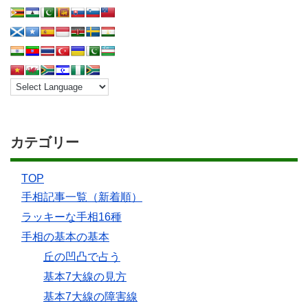
カテゴリー
TOP
手相記事一覧（新着順）
ラッキーな手相16種
手相の基本の基本
丘の凹凸で占う
基本7大線の見方
基本7大線の障害線