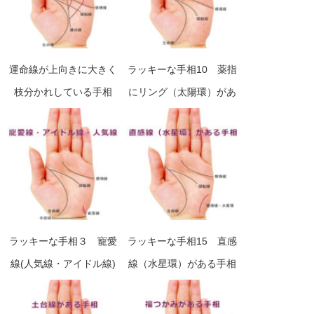
運命線が上向きに大きく
ラッキーな手相10 薬指
枝分かれしている手相
にリング（太陽環）があ
（運命線の分岐・支線）
る手相の見方
ラッキーな手相３ 寵愛
ラッキーな手相15 直感
線(人気線・アイドル線)
線（水星環）がある手相
がある手相の見方
の見方