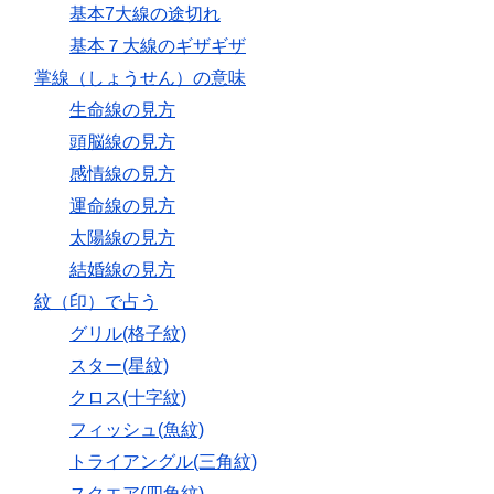
基本7大線の途切れ
基本７大線のギザギザ
掌線（しょうせん）の意味
生命線の見方
頭脳線の見方
感情線の見方
運命線の見方
太陽線の見方
結婚線の見方
紋（印）で占う
グリル(格子紋)
スター(星紋)
クロス(十字紋)
フィッシュ(魚紋)
トライアングル(三角紋)
スクエア(四角紋)