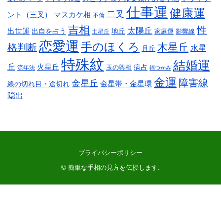
仕事運
健康運
二叉
ント（三叉）
マスカケ相
不倫
吉相
性
太陽丘
出世運
出自を占う
地丘
家庭運
影響線
土星丘
恋愛運
手のほくろ
木星丘
格判断
水星
月丘
特殊紋
結婚運
丘
火星丘
病占
玉の輿相
流年法
福つかみ
金運
障害線
金星丘
線の切れ目・途切れ
金星帯・金星環
隠出
プライバシーポリシー
©
簡単な手相の見方を伝授します
.