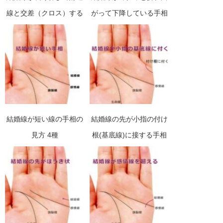
線と交差（クロス）する
がって下降している手相
手相
の見方
結婚線が短い線の手相の
結婚線の先が小指の付け
見方 4種
根(基底線)に接する手相
の見方