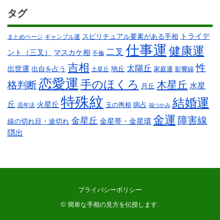
タグ
スピリチュアル要素がある手相
トライデ
まとめページ
ギャンブル運
仕事運
健康運
二叉
ント（三叉）
マスカケ相
不倫
吉相
性
太陽丘
出世運
出自を占う
地丘
家庭運
影響線
土星丘
恋愛運
手のほくろ
木星丘
格判断
水星
月丘
特殊紋
結婚運
丘
火星丘
病占
玉の輿相
流年法
福つかみ
金運
障害線
金星丘
線の切れ目・途切れ
金星帯・金星環
隠出
プライバシーポリシー
©
簡単な手相の見方を伝授します
.