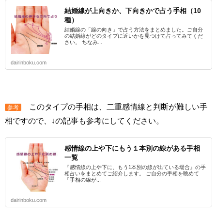
結婚線が上向きか、下向きかで占う手相（10
種）
結婚線の「線の向き」で占う方法をまとめました。ご自分
の結婚線がどのタイプに近いかを見つけて占ってみてくだ
さい。 ちなみ...
dairinboku.com
このタイプの手相は、二重感情線と判断が難しい手
参考
相ですので、↓の記事も参考にしてください。
感情線の上や下にもう１本別の線がある手相
一覧
『感情線の上や下に、もう1本別の線が出ている場合』の手
相占いをまとめてご紹介します。 ご自分の手相を眺めて
「手相の線が...
dairinboku.com