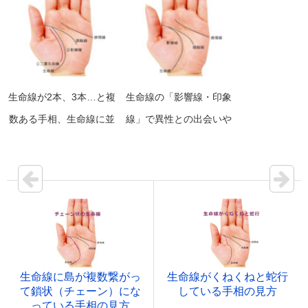
生命線が2本、3本…と複
生命線の「影響線・印象
数ある手相、生命線に並
線」で異性との出会いや
行する線がもう1本ある
恋愛の時期を占う（生命
手相の見方（二重生命
線の流年法）
線・副生命線・火星線・
影響線・印象線）
生命線に島が複数繋がっ
生命線がくねくねと蛇行
て鎖状（チェーン）にな
している手相の見方
っている手相の見方