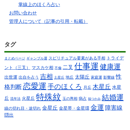
掌線上のほくろ占い
お問い合わせ
管理人について（記事の引用・転載）
タグ
スピリチュアル要素がある手相
トライデ
まとめページ
ギャンブル運
仕事運
健康運
二叉
ント（三叉）
マスカケ相
不倫
吉相
性
太陽丘
出世運
出自を占う
地丘
家庭運
影響線
土星丘
恋愛運
手のほくろ
木星丘
格判断
水星
月丘
特殊紋
結婚運
丘
火星丘
病占
玉の輿相
流年法
福つかみ
金運
障害線
金星丘
線の切れ目・途切れ
金星帯・金星環
隠出