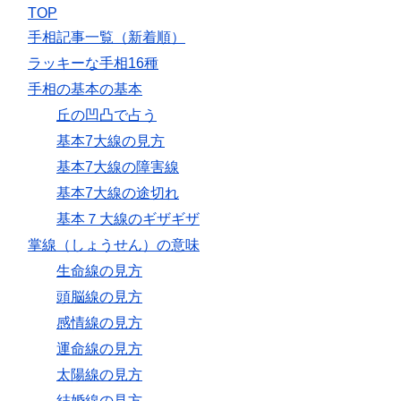
TOP
手相記事一覧（新着順）
ラッキーな手相16種
手相の基本の基本
丘の凹凸で占う
基本7大線の見方
基本7大線の障害線
基本7大線の途切れ
基本７大線のギザギザ
掌線（しょうせん）の意味
生命線の見方
頭脳線の見方
感情線の見方
運命線の見方
太陽線の見方
結婚線の見方