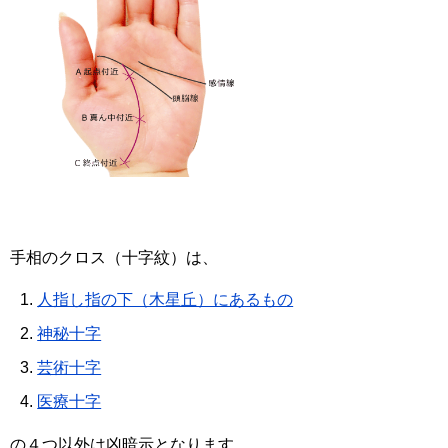
手相のクロス（十字紋）は、
人指し指の下（木星丘）にあるもの
神秘十字
芸術十字
医療十字
の４つ以外は凶暗示となります。