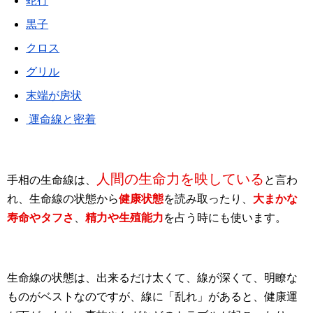
蛇行
黒子
クロス
グリル
末端が房状
運命線と密着
人間の生命力を映している
手相の生命線は、
と言わ
れ、生命線の状態から
健康状態
を読み取ったり、
大まかな
寿命やタフさ
、
精力や生殖能力
を占う時にも使います。
生命線の状態は、出来るだけ太くて、線が深くて、明瞭な
ものがベストなのですが、線に「乱れ」があると、健康運