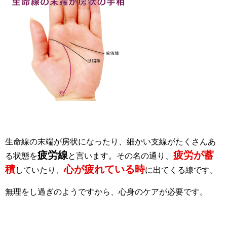
生命線の末端が房状になったり、細かい支線がたくさんあ
疲労線
疲労が蓄
る状態を
と言います。その名の通り、
積
心が疲れている時
していたり、
に出てくる線です。
無理をし過ぎのようですから、心身のケアが必要です。