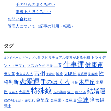
手のひらのほくろ占い
掌線上のほくろ占い
お問い合わせ
管理人について（記事の引用・転載）
タグ
スピリチュアル要素がある手相
トライデ
まとめページ
ギャンブル運
仕事運
健康運
二叉
ント（三叉）
マスカケ相
不倫
吉相
性
太陽丘
出世運
出自を占う
地丘
家庭運
影響線
土星丘
恋愛運
手のほくろ
木星丘
格判断
水星
月丘
特殊紋
結婚運
丘
火星丘
病占
玉の輿相
流年法
福つかみ
金運
障害線
金星丘
線の切れ目・途切れ
金星帯・金星環
隠出