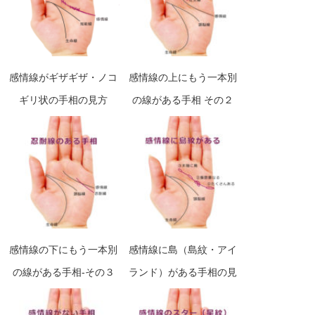
感情線がギザギザ・ノコ
感情線の上にもう一本別
ギリ状の手相の見方
の線がある手相 その２
社交線
感情線の下にもう一本別
感情線に島（島紋・アイ
の線がある手相-その３
ランド）がある手相の見
忍耐線
方