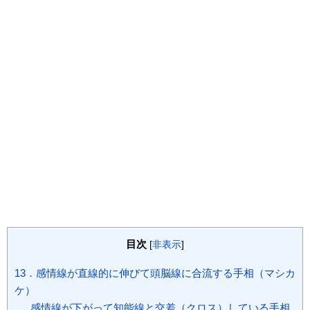
目次
[
非表示
]
13．感情線が直線的に伸びて頭脳線に合流する手相（マシカ
ケ）
感情線が下がって知能線と交差（クロス）している手相