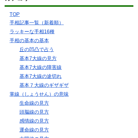
TOP
手相記事一覧（新着順）
ラッキーな手相16種
手相の基本の基本
丘の凹凸で占う
基本7大線の見方
基本7大線の障害線
基本7大線の途切れ
基本７大線のギザギザ
掌線（しょうせん）の意味
生命線の見方
頭脳線の見方
感情線の見方
運命線の見方