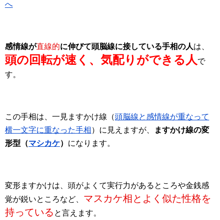
へ
感情線が
直線的
に伸びて頭脳線に接している手相の人
は、
頭の回転が速く、気配りができる人
で
す。
この手相は、一見ますかけ線（
頭脳線と感情線が重なって
横一文字に重なった手相
）に見えますが、
ますかけ線の変
形型（
マシカケ
）
になります。
変形ますかけは、頭がよくて実行力があるところや金銭感
マスカケ相とよく似た性格を
覚が鋭いところなど、
持っている
と言えます。