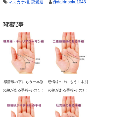
マスカケ相
,
恋愛運
@dairinboku1043
関連記事
感情線の下にもう一本別
感情線の上にもう１本別
の線がある手相-その１：
の線がある手相‐その1：
職業線・キャリアウーマ
二重感情線・副感情線
ン線・仕事線