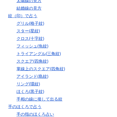
太陽線の見方
結婚線の見方
紋（印）で占う
グリル(格子紋)
スター(星紋)
クロス(十字紋)
フィッシュ(魚紋)
トライアングル(三角紋)
スクエア(四角紋)
掌線上のスクエア(四角紋)
アイランド(島紋)
リング(環紋)
ほくろ(黒子紋)
手相の線に接して出る紋
手のほくろで占う
手の指のほくろ占い