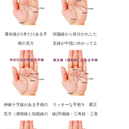
運命線が1本だけある手
頭脳線から枝分かれした
相の見方
支線が中指に向かって上
向きに伸びる手相（頭脳
線から出る運命線）
神秘十字線がある手相の
ラッキーな手相９ 覇王
見方（感情線と知能線の
線(羽扇線・三奇紋・三喜
間にクロス）
紋）のある手相の見方