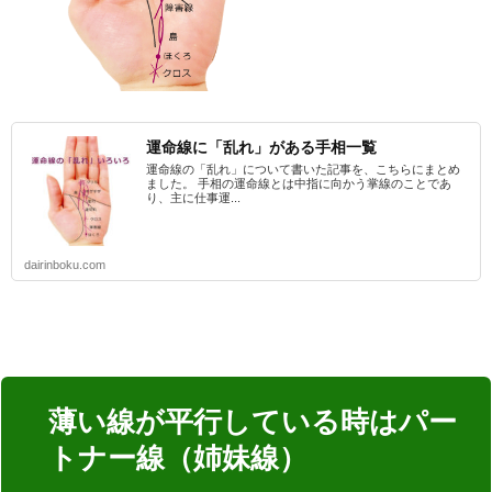
運命線に「乱れ」がある手相一覧
運命線の「乱れ」について書いた記事を、こちらにまとめ
ました。 手相の運命線とは中指に向かう掌線のことであ
り、主に仕事運...
dairinboku.com
薄い線が平行している時はパー
トナー線（姉妹線）