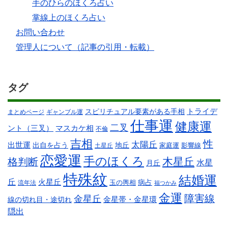
手のひらのほくろ占い
掌線上のほくろ占い
お問い合わせ
管理人について（記事の引用・転載）
タグ
スピリチュアル要素がある手相
トライデ
まとめページ
ギャンブル運
仕事運
健康運
二叉
ント（三叉）
マスカケ相
不倫
吉相
性
太陽丘
出世運
出自を占う
地丘
家庭運
影響線
土星丘
恋愛運
手のほくろ
木星丘
格判断
水星
月丘
特殊紋
結婚運
丘
火星丘
病占
玉の輿相
流年法
福つかみ
金運
障害線
金星丘
線の切れ目・途切れ
金星帯・金星環
隠出