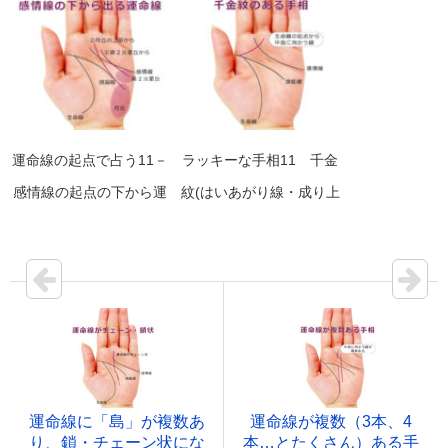
運命線の起点で占う11－
ラッキーな手相11 千金
感情線の起点の下から運
紋(はいあがり線・成り上
命線が伸びる手相2種
がり線)がある手相の見方
運命線に「島」が複数あ
運命線が複数（3本、4
り、鎖・チェーン状にな
本…とたくさん）ある手