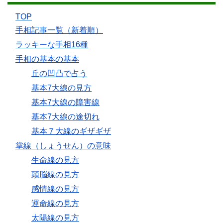
TOP
手相記事一覧（新着順）
ラッキーな手相16種
手相の基本の基本
丘の凹凸で占う
基本7大線の見方
基本7大線の障害線
基本7大線の途切れ
基本７大線のギザギザ
掌線（しょうせん）の意味
生命線の見方
頭脳線の見方
感情線の見方
運命線の見方
太陽線の見方