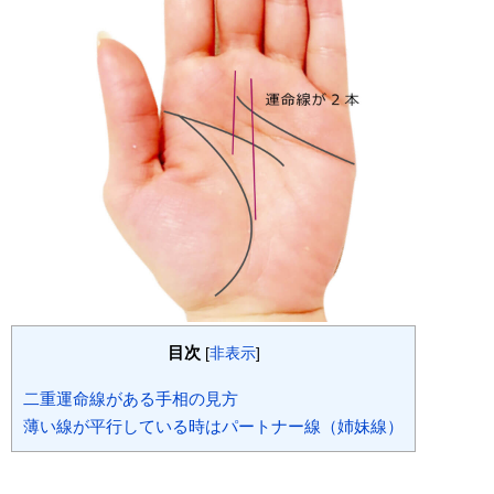
目次
[
非表示
]
二重運命線がある手相の見方
薄い線が平行している時はパートナー線（姉妹線）