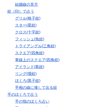
結婚線の見方
紋（印）で占う
グリル(格子紋)
スター(星紋)
クロス(十字紋)
フィッシュ(魚紋)
トライアングル(三角紋)
スクエア(四角紋)
掌線上のスクエア(四角紋)
アイランド(島紋)
リング(環紋)
ほくろ(黒子紋)
手相の線に接して出る紋
手のほくろで占う
手の指のほくろ占い