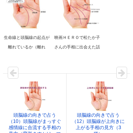
も夢追い人？
生命線と頭脳線の起点が
映画ＨＥＲＯで松たか子
離れているか（離れ
さんの手相に出会えた話
型）、重なっているかで
占う手相の見方
頭脳線の向きで占う
頭脳線の向きで占う
（10）頭脳線がまっすぐ
（12）頭脳線が上向きに
感情線に合流する手相の
上がる手相の見方（3