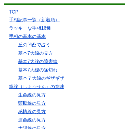
TOP
手相記事一覧（新着順）
ラッキーな手相16種
手相の基本の基本
丘の凹凸で占う
基本7大線の見方
基本7大線の障害線
基本7大線の途切れ
基本７大線のギザギザ
掌線（しょうせん）の意味
生命線の見方
頭脳線の見方
感情線の見方
運命線の見方
太陽線の見方