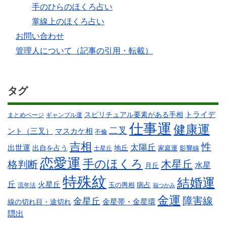
手のひらのほくろ占い
掌線上のほくろ占い
お問い合わせ
管理人について（記事の引用・転載）
タグ
スピリチュアル要素がある手相
トライデ
まとめページ
ギャンブル運
仕事運
健康運
二叉
ント（三叉）
マスカケ相
不倫
吉相
性
太陽丘
出世運
出自を占う
地丘
家庭運
影響線
土星丘
恋愛運
手のほくろ
木星丘
格判断
水星
月丘
特殊紋
結婚運
丘
火星丘
病占
玉の輿相
流年法
福つかみ
金運
障害線
金星丘
線の切れ目・途切れ
金星帯・金星環
隠出