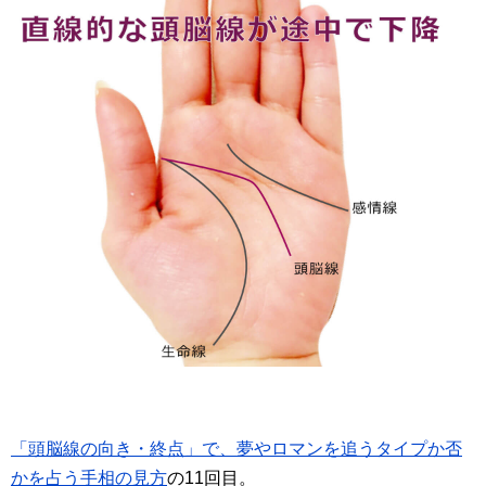
「頭脳線の向き・終点」で、夢やロマンを追うタイプか否
かを占う手相の見方
の11回目。