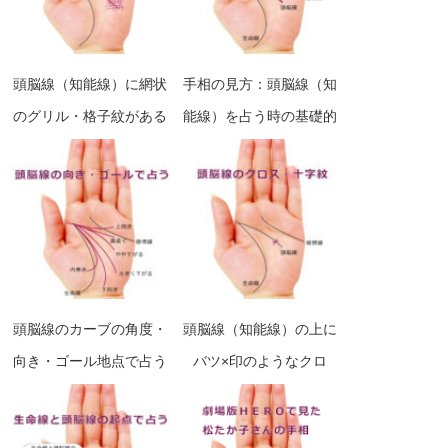
頭脳線（知能線）に網状
手相の見方：頭脳線（知
のグリル・格子紋がある
能線）を占う時の基礎的
手相の見方
なポイント
頭脳線のカーブの角度・
頭脳線（知能線）の上に
向き・ゴール地点で占う
バツ×印のようなクロ
手相の見方一覧（12種）
ス・十字紋・十字線があ
あなたは現実的？それと
る手相の見方