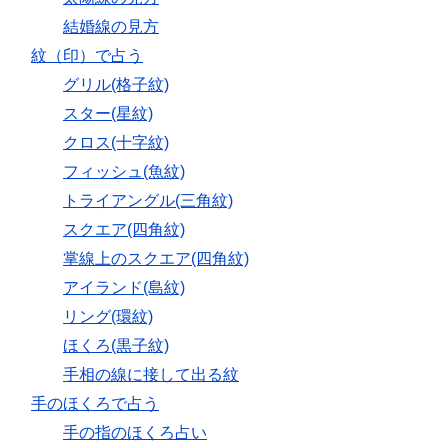
結婚線の見方
紋（印）で占う
グリル(格子紋)
スター(星紋)
クロス(十字紋)
フィッシュ(魚紋)
トライアングル(三角紋)
スクエア(四角紋)
掌線上のスクエア(四角紋)
アイランド(島紋)
リング(環紋)
ほくろ(黒子紋)
手相の線に接して出る紋
手のほくろで占う
手の指のほくろ占い