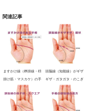
関連記事
ますかけ線（桝掛線・枡
頭脳線（知能線）がギザ
掛け筋・マスカケ）の手
ギザ・ガタガタ・のこぎ
相の見方（頭脳線と感情
り状になった手相の見方
線が一本に合体している
手相）