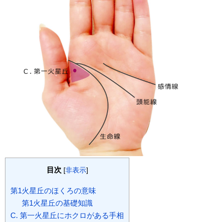
目次
[
非表示
]
第1火星丘のほくろの意味
第1火星丘の基礎知識
C. 第一火星丘にホクロがある手相