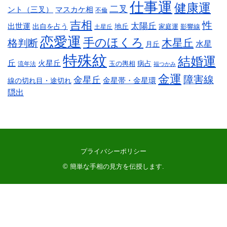
仕事運
健康運
二叉
ント（三叉）
マスカケ相
不倫
吉相
性
太陽丘
出世運
出自を占う
地丘
家庭運
影響線
土星丘
恋愛運
手のほくろ
木星丘
格判断
水星
月丘
特殊紋
結婚運
丘
火星丘
病占
玉の輿相
流年法
福つかみ
金運
障害線
金星丘
線の切れ目・途切れ
金星帯・金星環
隠出
プライバシーポリシー
©
簡単な手相の見方を伝授します
.