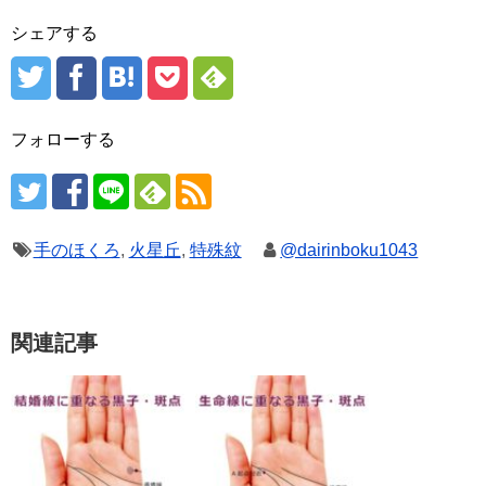
シェアする
フォローする
手のほくろ
,
火星丘
,
特殊紋
@dairinboku1043
関連記事