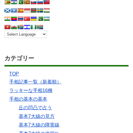
カテゴリー
TOP
手相記事一覧（新着順）
ラッキーな手相16種
手相の基本の基本
丘の凹凸で占う
基本7大線の見方
基本7大線の障害線