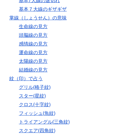
基本7大線の途切れ
基本７大線のギザギザ
掌線（しょうせん）の意味
生命線の見方
頭脳線の見方
感情線の見方
運命線の見方
太陽線の見方
結婚線の見方
紋（印）で占う
グリル(格子紋)
スター(星紋)
クロス(十字紋)
フィッシュ(魚紋)
トライアングル(三角紋)
スクエア(四角紋)